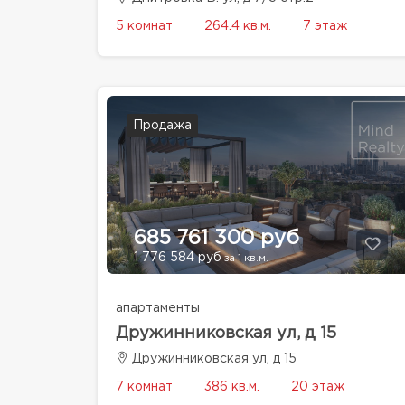
5 комнат
264.4 кв.м.
7 этаж
Продажа
685 761 300 руб
1 776 584 руб
за 1 кв.м.
апартаменты
Дружинниковская ул, д 15
Дружинниковская ул, д 15
7 комнат
386 кв.м.
20 этаж