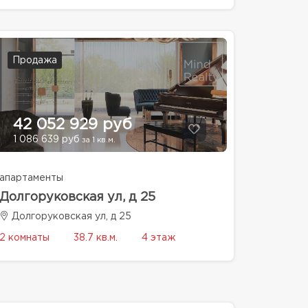
Продажа
42 052 929 руб
1 086 639 руб
за 1 кв.м.
апартаменты
Долгоруковская ул, д 25
Долгоруковская ул, д 25
2 комнаты
38.7 кв.м.
4 этаж