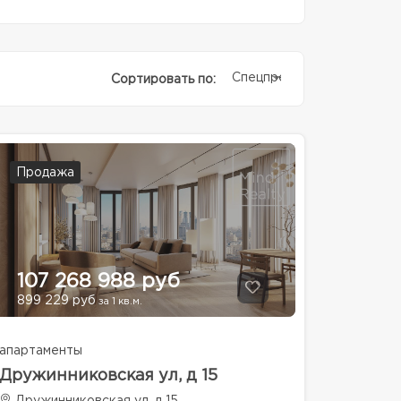
Спецпредолжение
Сортировать по:
Продажа
107 268 988 руб
899 229 руб
за 1 кв.м.
апартаменты
Дружинниковская ул, д 15