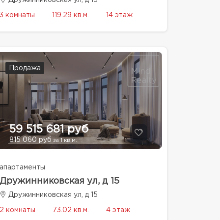
Дружинниковская ул, д 15
3 комнаты
119.29 кв.м.
14 этаж
Продажа
59 515 681 руб
815 060 руб
за 1 кв.м.
апартаменты
Дружинниковская ул, д 15
Дружинниковская ул, д 15
2 комнаты
73.02 кв.м.
4 этаж