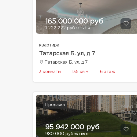
165 000 000 руб
1 222 222 руб
за 1 кв.м.
квартира
Татарская Б. ул, д 7
Татарская Б. ул, д 7
3 комнаты
135 кв.м.
6 этаж
Продажа
95 942 000 руб
980 000 руб
за 1 кв.м.