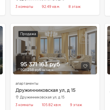
3 комнаты
92.49 кв.м.
8 этаж
Продажа
95 371 163 руб
901 258 руб
за 1 кв.м.
апартаменты
Дружинниковская ул, д 15
Дружинниковская ул, д 15
3 комнаты
105.82 кв.м.
9 этаж