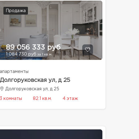
Продажа
89 056 333 руб
1 084 730 руб
за 1 кв.м.
апартаменты
Долгоруковская ул, д 25
Долгоруковская ул, д 25
3 комнаты
82.1 кв.м.
4 этаж