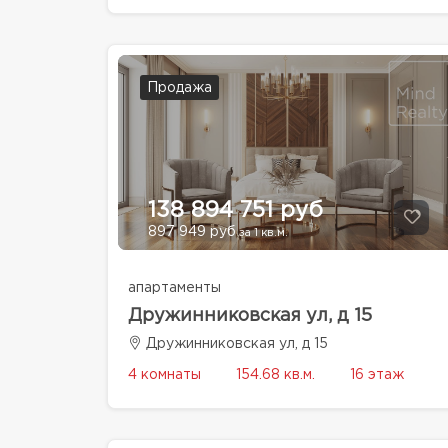
Продажа
138 894 751 руб
897 949 руб
за 1 кв.м.
апартаменты
Дружинниковская ул, д 15
Дружинниковская ул, д 15
4 комнаты
154.68 кв.м.
16 этаж