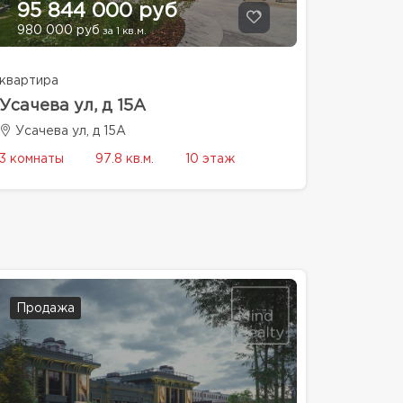
95 844 000 руб
980 000 руб
за 1 кв.м.
квартира
Усачева ул, д 15А
Усачева ул, д 15А
3 комнаты
97.8 кв.м.
10 этаж
Продажа