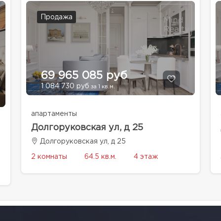
Продажа
69 965 085 руб
1 084 730 руб
за 1 кв.м.
апартаменты
Долгоруковская ул, д 25
Долгоруковская ул, д 25
2 комнаты
64.5 кв.м.
4 этаж