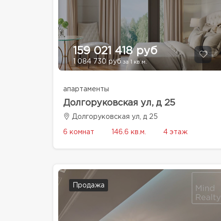
159 021 418 руб
1 084 730 руб
за 1 кв.м.
апартаменты
Долгоруковская ул, д 25
Долгоруковская ул, д 25
6 комнат
146.6 кв.м.
4 этаж
Продажа