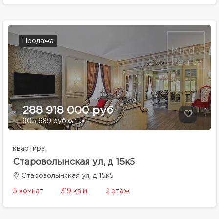
Продажа
288 918 000 руб
905 689 руб
за 1 кв.м.
квартира
Староволынская ул, д 15к5
Староволынская ул, д 15к5
5 комнат
319 кв.м.
2 этаж