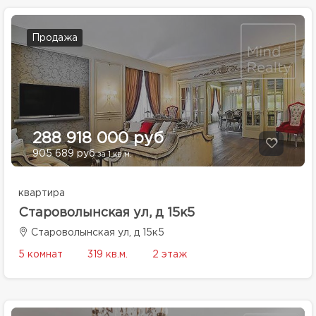
Продажа
288 918 000 руб
905 689 руб
за 1 кв.м.
квартира
Староволынская ул, д 15к5
Староволынская ул, д 15к5
5 комнат
319 кв.м.
2 этаж