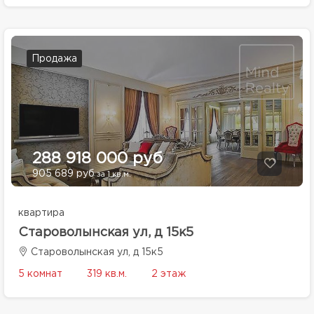
Продажа
288 918 000 руб
905 689 руб
за 1 кв.м.
квартира
Староволынская ул, д 15к5
Староволынская ул, д 15к5
5 комнат
319 кв.м.
2 этаж