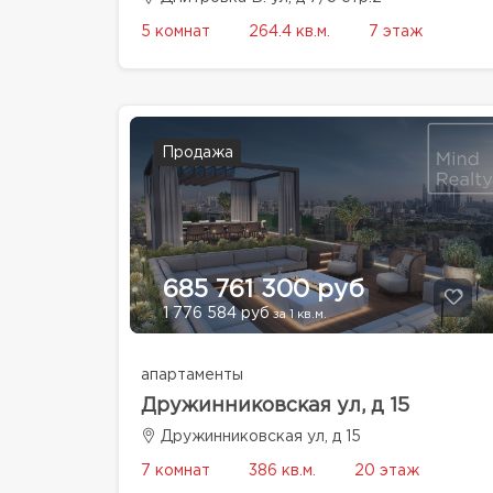
5 комнат
264.4 кв.м.
7 этаж
Продажа
685 761 300 руб
1 776 584 руб
за 1 кв.м.
апартаменты
Дружинниковская ул, д 15
Дружинниковская ул, д 15
7 комнат
386 кв.м.
20 этаж