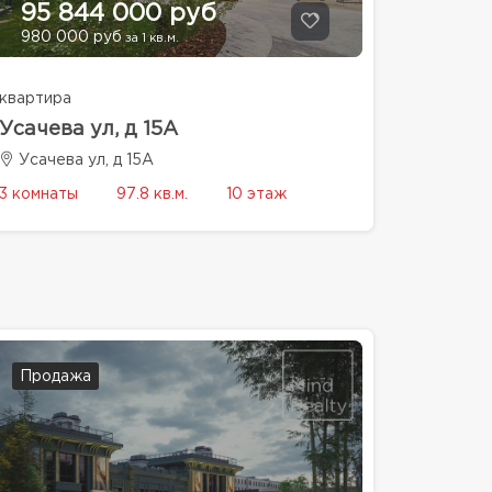
95 844 000 руб
980 000 руб
за 1 кв.м.
квартира
Усачева ул, д 15А
Усачева ул, д 15А
3 комнаты
97.8 кв.м.
10 этаж
Продажа