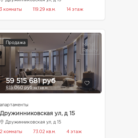
Дружинниковская ул, д 15
3 комнаты
119.29 кв.м.
14 этаж
Продажа
59 515 681 руб
815 060 руб
за 1 кв.м.
апартаменты
Дружинниковская ул, д 15
Дружинниковская ул, д 15
2 комнаты
73.02 кв.м.
4 этаж