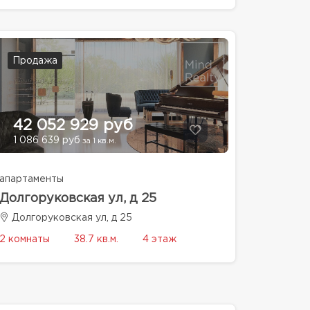
Продажа
42 052 929 руб
1 086 639 руб
за 1 кв.м.
апартаменты
Долгоруковская ул, д 25
Долгоруковская ул, д 25
2 комнаты
38.7 кв.м.
4 этаж