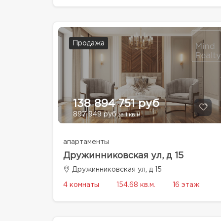
Продажа
138 894 751 руб
897 949 руб
за 1 кв.м.
апартаменты
Дружинниковская ул, д 15
Дружинниковская ул, д 15
4 комнаты
154.68 кв.м.
16 этаж