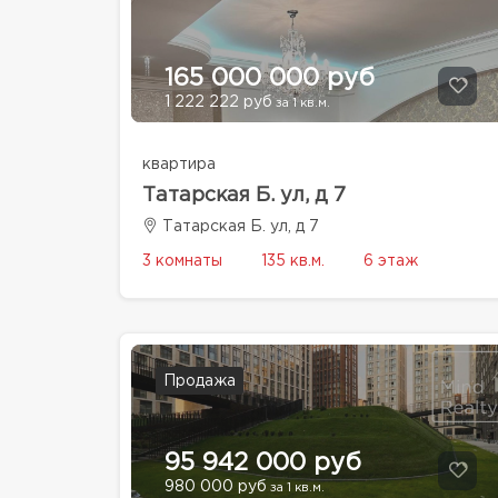
165 000 000 руб
1 222 222 руб
за 1 кв.м.
квартира
Татарская Б. ул, д 7
Татарская Б. ул, д 7
3 комнаты
135 кв.м.
6 этаж
Продажа
95 942 000 руб
980 000 руб
за 1 кв.м.