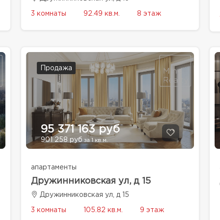
3 комнаты
92.49 кв.м.
8 этаж
Продажа
95 371 163 руб
901 258 руб
за 1 кв.м.
апартаменты
Дружинниковская ул, д 15
Дружинниковская ул, д 15
3 комнаты
105.82 кв.м.
9 этаж