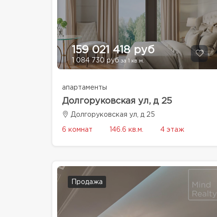
159 021 418 руб
1 084 730 руб
за 1 кв.м.
апартаменты
Долгоруковская ул, д 25
Долгоруковская ул, д 25
6 комнат
146.6 кв.м.
4 этаж
Продажа