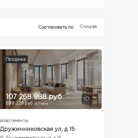
Спецпредолжение
Сортировать по:
Продажа
107 268 988 руб
899 229 руб
за 1 кв.м.
апартаменты
Дружинниковская ул, д 15