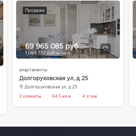
Продажа
69 965 085 руб
1 084 730 руб
за 1 кв.м.
апартаменты
Долгоруковская ул, д 25
Долгоруковская ул, д 25
2 комнаты
64.5 кв.м.
4 этаж