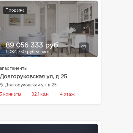
Продажа
89 056 333 руб
1 084 730 руб
за 1 кв.м.
апартаменты
Долгоруковская ул, д 25
Долгоруковская ул, д 25
3 комнаты
82.1 кв.м.
4 этаж