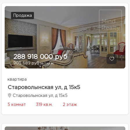
Продажа
288 918 000 руб
905 689 руб
за 1 кв.м.
квартира
Староволынская ул, д 15к5
Староволынская ул, д 15к5
5 комнат
319 кв.м.
2 этаж