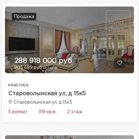
Продажа
288 918 000 руб
905 689 руб
за 1 кв.м.
квартира
Староволынская ул, д 15к5
Староволынская ул, д 15к5
5 комнат
319 кв.м.
2 этаж