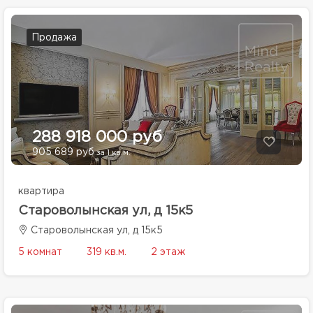
Продажа
288 918 000 руб
905 689 руб
за 1 кв.м.
квартира
Староволынская ул, д 15к5
Староволынская ул, д 15к5
5 комнат
319 кв.м.
2 этаж