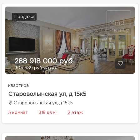
Продажа
288 918 000 руб
905 689 руб
за 1 кв.м.
квартира
Староволынская ул, д 15к5
Староволынская ул, д 15к5
5 комнат
319 кв.м.
2 этаж