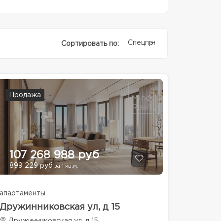
Спецпредолжение
Сортировать по:
Продажа
107 268 988 руб
899 229 руб
за 1 кв.м.
апартаменты
Дружинниковская ул, д 15