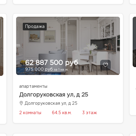
Продажа
62 887 500 руб
975 000 руб
за 1 кв.м.
апартаменты
Долгоруковская ул, д 25
Долгоруковская ул, д 25
2 комнаты
64.5 кв.м.
3 этаж