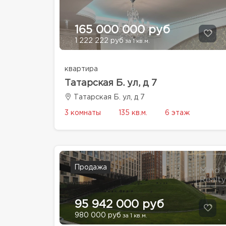
165 000 000 руб
1 222 222 руб
за 1 кв.м.
квартира
Татарская Б. ул, д 7
Татарская Б. ул, д 7
3 комнаты
135 кв.м.
6 этаж
Продажа
95 942 000 руб
980 000 руб
за 1 кв.м.