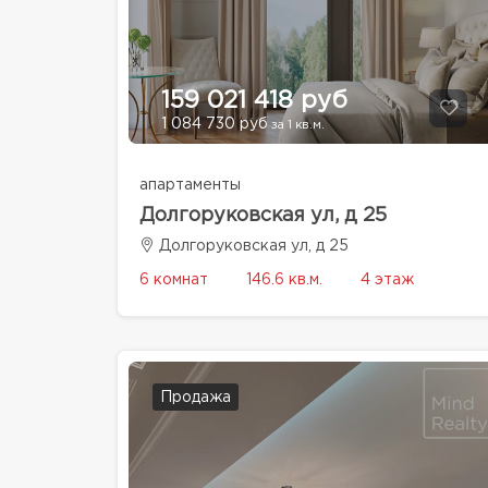
159 021 418 руб
1 084 730 руб
за 1 кв.м.
апартаменты
Долгоруковская ул, д 25
Долгоруковская ул, д 25
6 комнат
146.6 кв.м.
4 этаж
Продажа