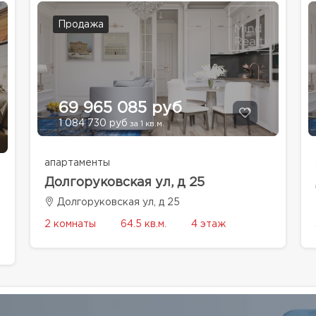
Продажа
69 965 085 руб
1 084 730 руб
за 1 кв.м.
апартаменты
Долгоруковская ул, д 25
Долгоруковская ул, д 25
2 комнаты
64.5 кв.м.
4 этаж