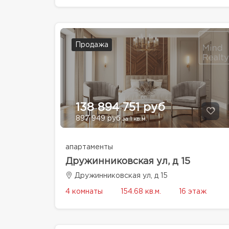
Продажа
138 894 751 руб
897 949 руб
за 1 кв.м.
апартаменты
Дружинниковская ул, д 15
Дружинниковская ул, д 15
4 комнаты
154.68 кв.м.
16 этаж