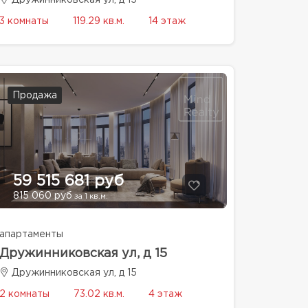
Дружинниковская ул, д 15
3 комнаты
119.29 кв.м.
14 этаж
Продажа
59 515 681 руб
815 060 руб
за 1 кв.м.
апартаменты
Дружинниковская ул, д 15
Дружинниковская ул, д 15
2 комнаты
73.02 кв.м.
4 этаж