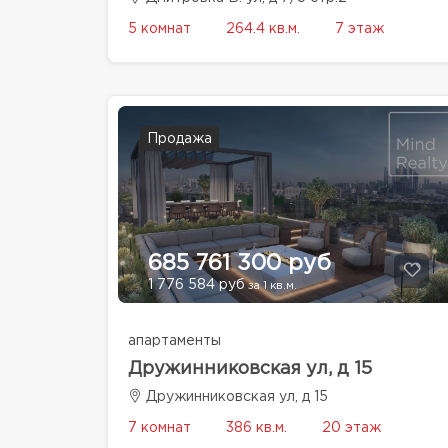
5 комнат
264.4 кв.м.
7 этаж
Продажа
685 761 300 руб
1 776 584 руб
за 1 кв.м.
апартаменты
Дружинниковская ул, д 15
Дружинниковская ул, д 15
7 комнат
386 кв.м.
20 этаж