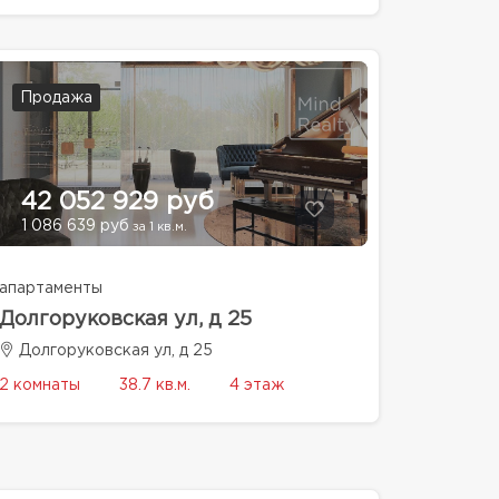
Продажа
42 052 929 руб
1 086 639 руб
за 1 кв.м.
апартаменты
Долгоруковская ул, д 25
Долгоруковская ул, д 25
2 комнаты
38.7 кв.м.
4 этаж