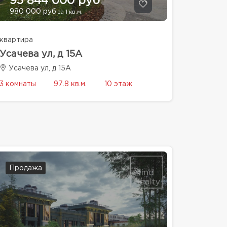
95 844 000 руб
980 000 руб
за 1 кв.м.
квартира
Усачева ул, д 15А
Усачева ул, д 15А
3 комнаты
97.8 кв.м.
10 этаж
Продажа