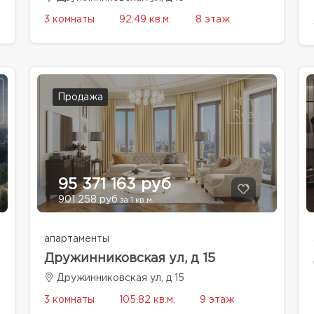
3 комнаты
92.49 кв.м.
8 этаж
Продажа
95 371 163 руб
901 258 руб
за 1 кв.м.
апартаменты
Дружинниковская ул, д 15
Дружинниковская ул, д 15
3 комнаты
105.82 кв.м.
9 этаж