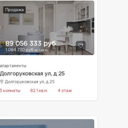
Продажа
89 056 333 руб
1 084 730 руб
за 1 кв.м.
апартаменты
Долгоруковская ул, д 25
Долгоруковская ул, д 25
3 комнаты
82.1 кв.м.
4 этаж