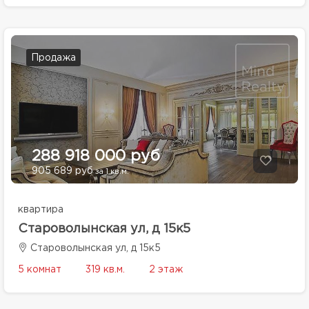
Продажа
288 918 000 руб
905 689 руб
за 1 кв.м.
квартира
Староволынская ул, д 15к5
Староволынская ул, д 15к5
5 комнат
319 кв.м.
2 этаж