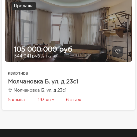
Продажа
105 000 000 руб
544 041 руб
за 1 кв.м.
квартира
Молчановка Б. ул, д 23с1
Молчановка Б. ул, д 23с1
5 комнат
193 кв.м.
6 этаж