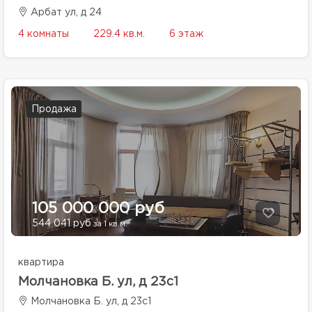
Арбат ул, д 24
4 комнаты
229.4 кв.м.
6 этаж
Продажа
105 000 000 руб
544 041 руб
за 1 кв.м.
квартира
Молчановка Б. ул, д 23с1
Молчановка Б. ул, д 23с1