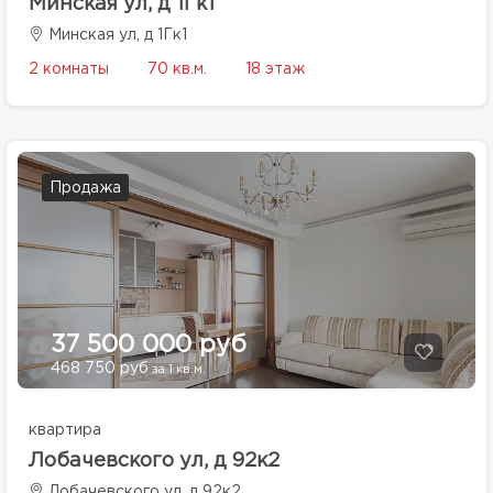
Минская ул, д 1Гк1
Минская ул, д 1Гк1
2 комнаты
70 кв.м.
18 этаж
Продажа
37 500 000 руб
468 750 руб
за 1 кв.м.
квартира
Лобачевского ул, д 92к2
Лобачевского ул, д 92к2