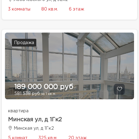
3 комнаты
80 кв.м.
6 этаж
Продажа
189 000 000 руб
581 538 руб
за 1 кв.м.
квартира
Минская ул, д 1Гк2
Минская ул, д 1Гк2
5 комнат
325 кв.м.
20 этаж