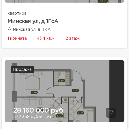
квартира
Минская ул, д 1ГсА
Минская ул, д 1ГсА
1 комната
43.4 кв.м.
2 этаж
Продажа
28 160 000 руб
572 358 руб
за 1 кв.м.