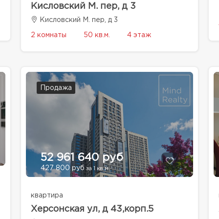
Кисловский М. пер, д 3
Кисловский М. пер, д 3
2 комнаты
50 кв.м.
4 этаж
Продажа
52 961 640 руб
427 800 руб
за 1 кв.м.
квартира
Херсонская ул, д 43,корп.5