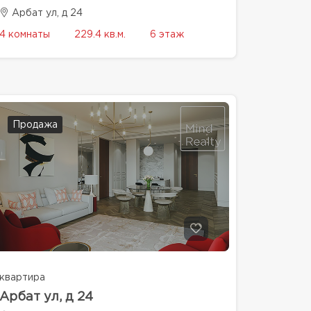
Арбат ул, д 24
4 комнаты
229.4 кв.м.
6 этаж
Продажа
квартира
Арбат ул, д 24