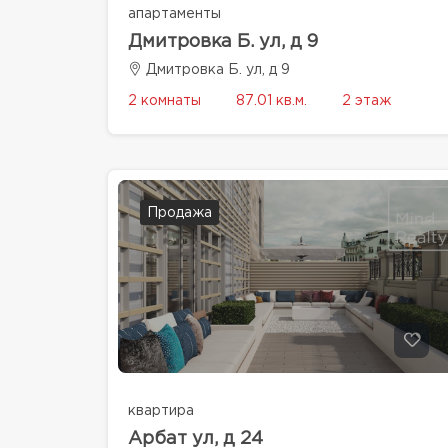
апартаменты
Дмитровка Б. ул, д 9
Дмитровка Б. ул, д 9
2 комнаты
87.01 кв.м.
2 этаж
Продажа
квартира
Арбат ул, д 24