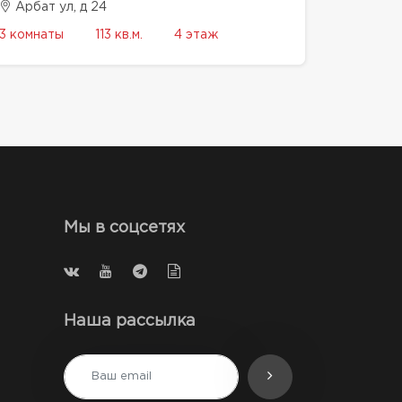
Арбат ул, д 24
3 комнаты
113 кв.м.
4 этаж
Мы в соцсетях
Наша рассылка