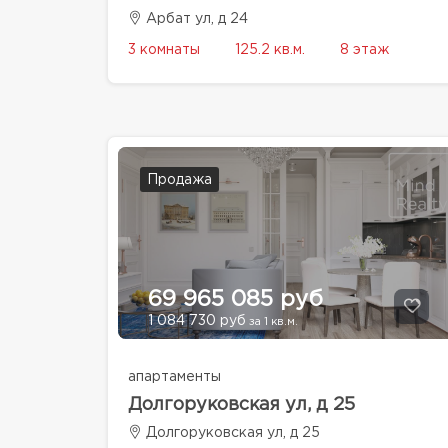
Арбат ул, д 24
3 комнаты
125.2 кв.м.
8 этаж
Продажа
69 965 085 руб
1 084 730 руб
за 1 кв.м.
апартаменты
Долгоруковская ул, д 25
Долгоруковская ул, д 25