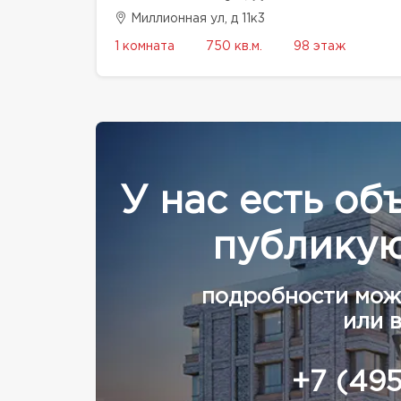
Миллионная ул, д 11к3
1 комната
750 кв.м.
98 этаж
У нас есть об
публикую
подробности мож
или 
+7 (49