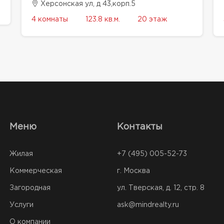
Херсонская ул, д 43,корп.5
4 комнаты
123.8 кв.м.
20 этаж
Меню
Контакты
Жилая
+7 (495) 005-52-73
Коммерческая
г. Москва
Загородная
ул. Тверская, д. 12, стр. 8
Услуги
ask@mindrealty.ru
О компании