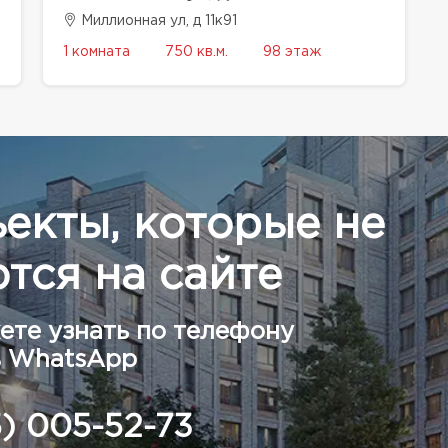
Миллионная ул, д 11к91
1 комната
750 кв.м.
98 этаж
ъекты, которые не
тся на сайте
ете узнать по телефону
в WhatsApp
5) 005-52-73