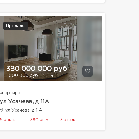
Продажа
380 000 000 руб
1 000 000 руб
за 1 кв.м.
квартира
ул Усачева, д 11А
ул Усачева, д 11А
5 комнат
380 кв.м.
3 этаж