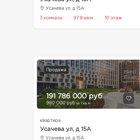
Усачева ул, д 15А
3 комнаты
97.8 кв.м.
10 этаж
Продажа
191 786 000 руб
980 000 руб
за 1 кв.м.
квартира
Усачева ул, д 15А
Усачева ул, д 15А