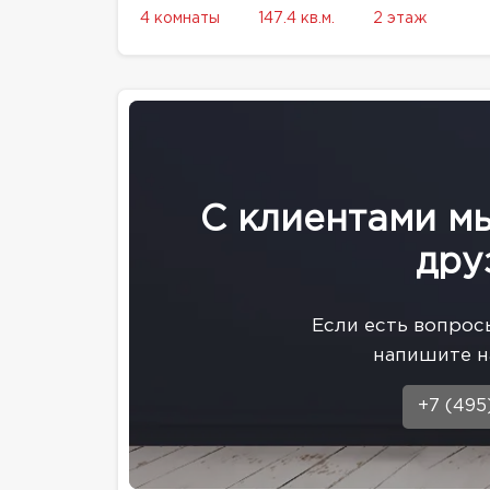
4 комнаты
147.4 кв.м.
2 этаж
С клиентами м
дру
Eсли есть вопрос
напишите н
+7 (495