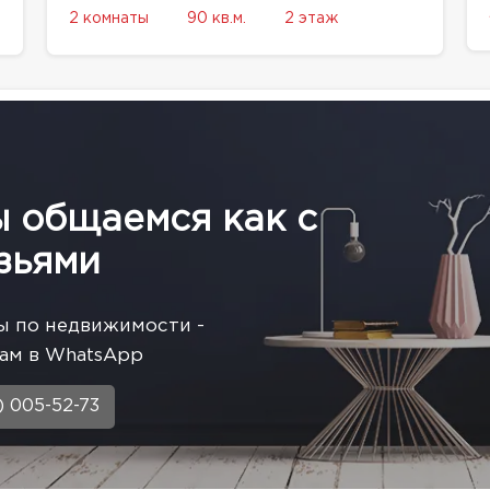
2 комнаты
90 кв.м.
2 этаж
ы общаемся как с
зьями
ы по недвижимости -
ам в WhatsApp
) 005-52-73