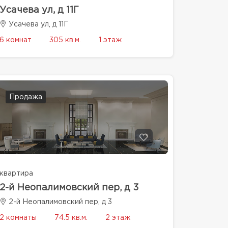
Усачева ул, д 11Г
Усачева ул, д 11Г
6 комнат
305 кв.м.
1 этаж
Продажа
квартира
2-й Неопалимовский пер, д 3
2-й Неопалимовский пер, д 3
2 комнаты
74.5 кв.м.
2 этаж