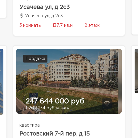
Усачева ул, д 2с3
Усачева ул, д 2с3
3 комнаты
137.7 кв.м.
2 этаж
Продажа
247 644 000 руб
1 202 174 руб
за 1 кв.м.
квартира
Ростовский 7-й пер, д 15