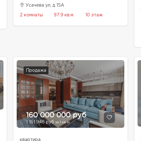
Усачева ул, д 15А
2 комнаты
97.9 кв.м.
10 этаж
Продажа
160 000 000 руб
1 161 946 руб
за 1 кв.м.
квартира