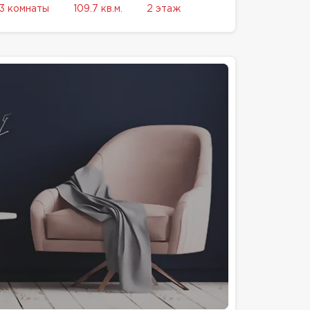
3 комнаты
109.7 кв.м.
2 этаж