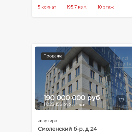
5 комнат
195.7 кв.м.
10 этаж
Продажа
190 000 000 руб
1 023 156 руб
за 1 кв.м.
квартира
Смоленский б-р, д 24