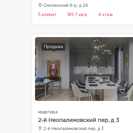
Смоленский б-р, д 24
5 комнат
185.7 кв.м.
4 этаж
Продажа
квартира
2-й Неопалимовский пер, д 3
2-й Неопалимовский пер, д 3