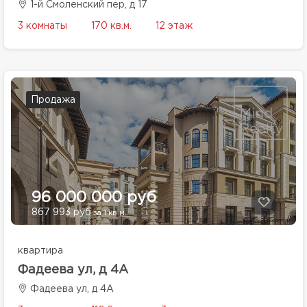
1-й Смоленский пер, д 17
3 комнаты
170 кв.м.
12 этаж
Продажа
96 000 000 руб
867 993 руб
за 1 кв.м.
квартира
Фадеева ул, д 4А
Фадеева ул, д 4А