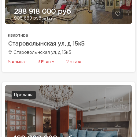
288 918 000 руб
905 689 руб
за 1 кв.м.
квартира
Староволынская ул, д 15к5
Староволынская ул, д 15к5
5 комнат
319 кв.м.
2 этаж
Продажа