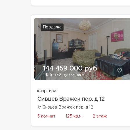
Продажа
144 459 000 руб
1 155 672 руб
за 1 кв.м.
квартира
Сивцев Вражек пер, д 12
Сивцев Вражек пер, д 12
5 комнат
125 кв.м.
2 этаж