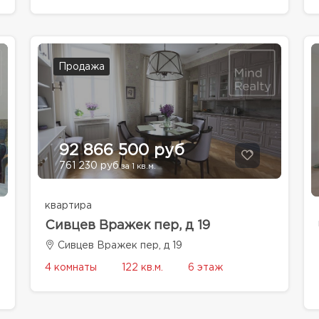
Продажа
92 866 500 руб
761 230 руб
за 1 кв.м.
квартира
Сивцев Вражек пер, д 19
Сивцев Вражек пер, д 19
4 комнаты
122 кв.м.
6 этаж