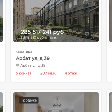
285 517 241 руб
1 379 310 руб
за 1 кв.м.
квартира
Арбат ул, д 39
Арбат ул, д 39
5 комнат
207 кв.м.
4 этаж
Продажа