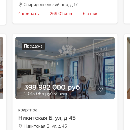
Спиридоньевский пер, д 17
4 комнаты
269.01 кв.м.
6 этаж
Продажа
398 982 000 руб
2 015 065 руб
за 1 кв.м.
квартира
Никитская Б. ул, д 45
Никитская Б. ул, д 45