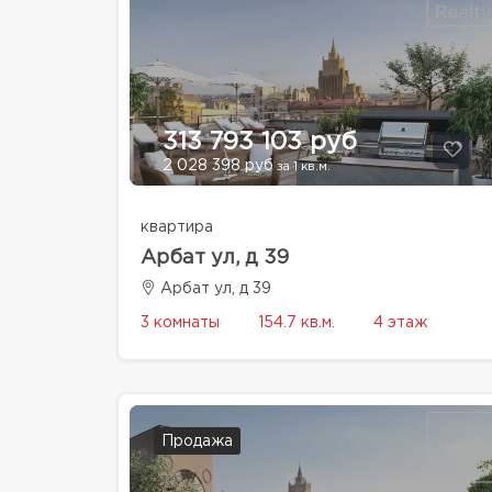
313 793 103 руб
2 028 398 руб
за 1 кв.м.
квартира
Арбат ул, д 39
Арбат ул, д 39
3 комнаты
154.7 кв.м.
4 этаж
Продажа