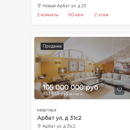
Новый Арбат ул, д 25
2 комнаты
60 кв.м.
2 этаж
Продажа
105 000 000 руб
853 659 руб
за 1 кв.м.
квартира
Арбат ул, д 31с2
Арбат ул, д 31с2