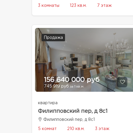
3 комнаты
123 кв.м.
7 этаж
Продажа
156 640 000 руб
745 919 руб
за 1 кв.м.
квартира
Филипповский пер, д 8с1
Филипповский пер, д 8с1
5 комнат
210 кв.м.
3 этаж