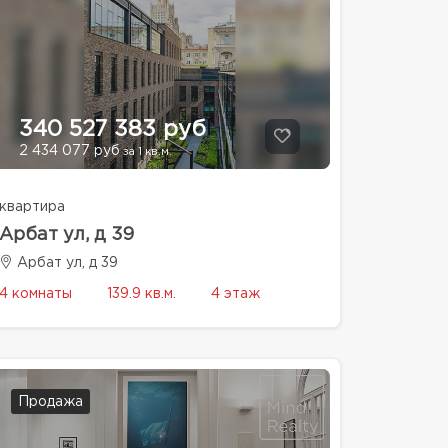
340 527 383 руб
2 434 077 руб
за 1 кв.м.
квартира
Арбат ул, д 39
Арбат ул, д 39
4 комнаты
139.9 кв.м.
4 этаж
Продажа