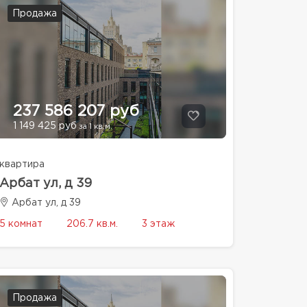
Продажа
237 586 207 руб
1 149 425 руб
за 1 кв.м.
квартира
Арбат ул, д 39
Арбат ул, д 39
5 комнат
206.7 кв.м.
3 этаж
Продажа