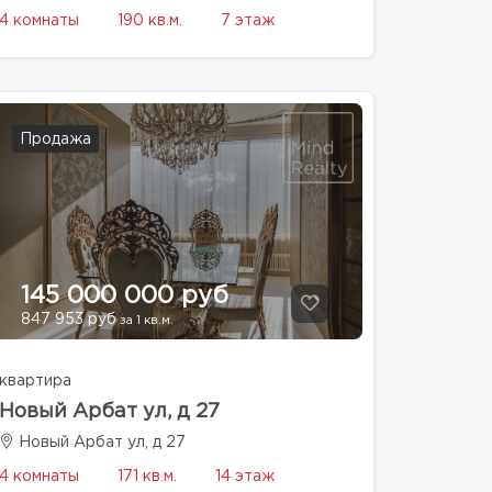
4 комнаты
190 кв.м.
7 этаж
Продажа
145 000 000 руб
847 953 руб
за 1 кв.м.
квартира
Новый Арбат ул, д 27
Новый Арбат ул, д 27
4 комнаты
171 кв.м.
14 этаж