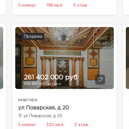
5 комнат
198 кв.м.
5 этаж
Продажа
261 402 000 руб
816 881 руб
за 1 кв.м.
квартира
ул Поварская, д 20
ул Поварская, д 20
5 комнат
320 кв.м.
5 этаж