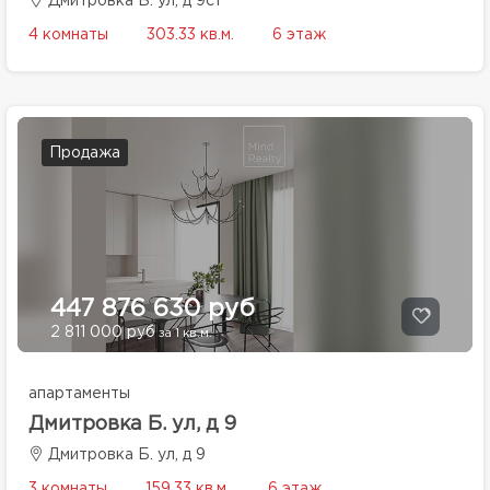
Дмитровка Б. ул, д 9с1
4 комнаты
303.33 кв.м.
6 этаж
Продажа
447 876 630 руб
2 811 000 руб
за 1 кв.м.
апартаменты
Дмитровка Б. ул, д 9
Дмитровка Б. ул, д 9
3 комнаты
159.33 кв.м.
6 этаж