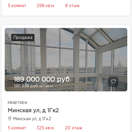
5 комнат
298 кв.м.
8 этаж
Продажа
189 000 000 руб
581 538 руб
за 1 кв.м.
квартира
Минская ул, д 1Гк2
Минская ул, д 1Гк2
5 комнат
325 кв.м.
20 этаж